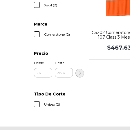
Xs-xl (2)
Marca
CS202 CornerSton
Cornerstone (2)
107 Class 3 Mes
$467.6
Precio
Desde
Hasta
Tipo De Corte
Unisex (2)