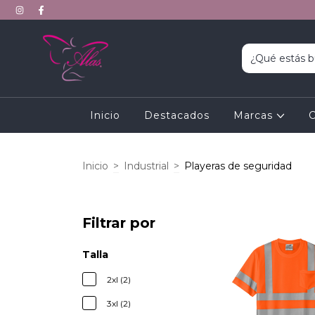
Inicio
Destacados
Marcas
C
Inicio
>
Industrial
>
Playeras de seguridad
Filtrar por
Talla
2xl (2)
3xl (2)