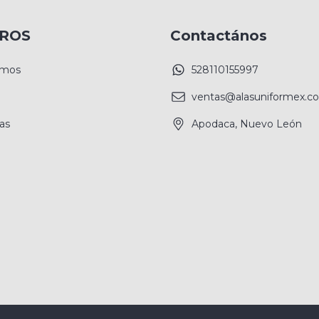
ROS
Contactános
omos
528110155997
ventas@alasuniformex.c
las
Apodaca, Nuevo León