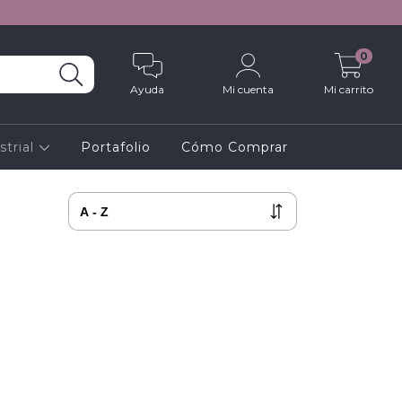
0
Ayuda
Mi cuenta
Mi carrito
strial
Portafolio
Cómo Comprar