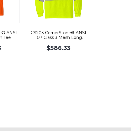
e® ANSI
CS203 CornerStone® ANSI
h Tee
107 Class 3 Mesh Long
Sleeve Tee
3
$586.33