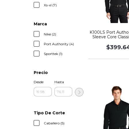
Xs-xl (7)
Marca
K100LS Port Autho
Nike (2)
Sleeve Core Class
Polo
Port Authority (4)
$399.6
Sporttek (1)
Precio
Desde
Hasta
Tipo De Corte
Caballero (5)