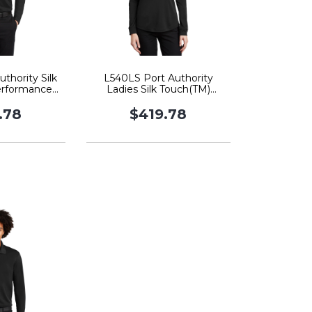
thority Silk
L540LS Port Authority
erformance
Ladies Silk Touch(TM)
ve Polo
Performance Long Sleeve
Polo
.78
$419.78