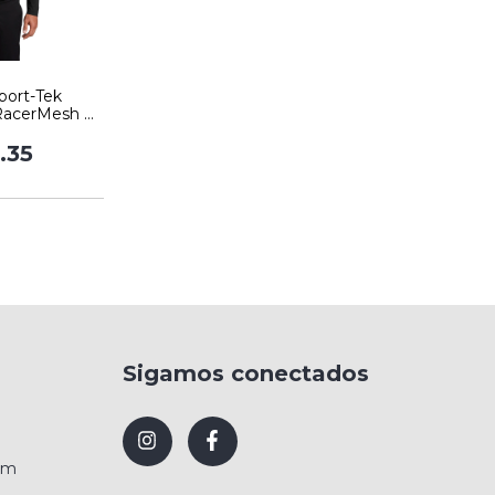
port-Tek
RacerMesh ®
ve Polo
.35
Sigamos conectados
om