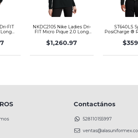
ri-FIT
NKDC2105 Nike Ladies Dri-
ST640LS S
0 Long
FIT Micro Pique 2.0 Long
PosiCharge ® 
o
Sleeve Polo
Long Slee
97
$1,260.97
$359
ROS
Contactános
omos
528110155997
ventas@alasuniformex.c