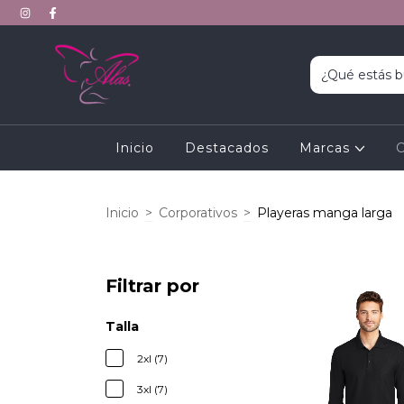
Inicio
Destacados
Marcas
C
Inicio
>
Corporativos
>
Playeras manga larga
Filtrar por
Talla
2xl (7)
3xl (7)