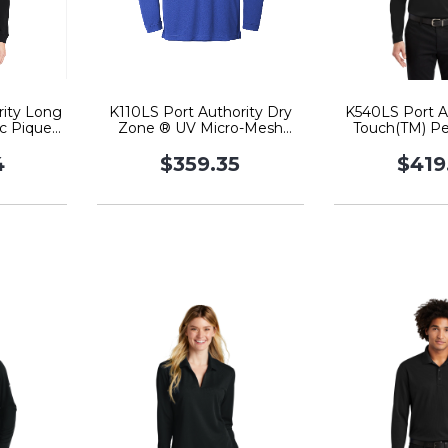
rity Long
K110LS Port Authority Dry
K540LS Port Au
ic Pique
Zone ® UV Micro-Mesh
Touch(TM) P
Long Sleeve Polo
Long Slee
4
$359.35
$419